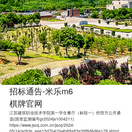
招标通告-米乐m6
棋牌官网
江苏建筑职业技术学院第一学生餐厅（标段一）经营方公开遴
选(国资监测编号gr2024js1004211)
https://www.jscq.com.cn/jscq/2024-
05/14/article_eee15d7b41fa4b89a83e39f8d6d6e178.shtml