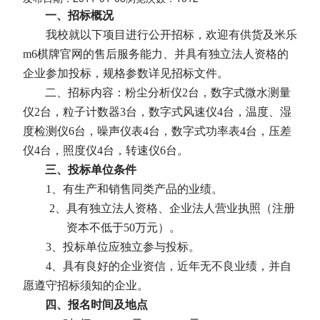
一、招标概况
我校就以下项目进行公开招标，欢迎有供货及米乐
m6棋牌官网的售后服务能力、并具有独立法人资格的
企业参加投标，规格参数详见招标文件。
二、招标内容：粉尘分析仪
2
台，数字式微水测量
仪
2
台，粒子计数器
3
台，数字式风速仪
4
台，温度、湿
度检测仪
6
台，噪声仪表
4
台，数字式功率表
4
台，压差
仪
4
台，照度仪
4
台，转速仪
6
台。
三、投标单位条件
1
、有生产和销售同类产品的业绩。
2
、具有独立法人资格、企业法人营业执照（注册
资本不低于
50
万元）。
3
、投标单位应独立参与投标。
4
、具有良好的企业资信，近年无不良业绩，并自
愿遵守招标须知的企业。
四、报名时间及地点