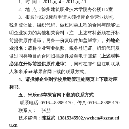
1
、时
间：
2011.
元
.4
－
2011.
元
.11
2
、地
点：
徐州建筑职业技术学院办公楼
115
室
3
、报名时或投标前申请人须携带企业营业执照、
税务登记证、组织代码、做过同类工程的合同与能够证
明企业实力的其他相关资料（注：上述材料必须在开标
前提供原件送审，另备一份复印件加盖鲜章）。
外地企
业报名
：请将企业营业执照、税务登记证、组织代码及
做过同类项目的合同扫描原件发至电子邮箱（
上述材料
必须在开标前提供原件送审
），同时在邮件里注明联系
人和米乐m6苹果官网下载的联系方式。
4
、请投标企业到学校后勤管理处网页上下载对应
标书。
五、米乐m6苹果官网下载的联系方式
联系电话
: 0516---83889170
，传真
:0516---83889170
联系人：
张朋
技术咨询：
陈益武
13815345502,
ywchen@xzcat.ed
u.cn