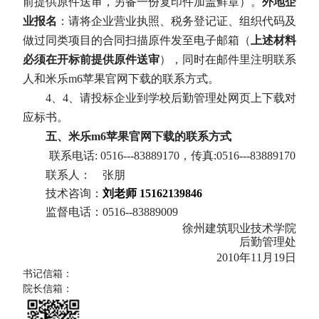
前提供原件送审，另备一份复印件加盖鲜章）。
外地企
业报名
：请将企业营业执照、税务登记证、组织代码及
做过同类项目的合同扫描原件发至电子邮箱（
上述材料
必须在开标前提供原件送审
），同时在邮件里注明联系
人和米乐m6苹果官网下载的联系方式。
4
、
4
、请投标企业到学校后勤管理处网页上下载对
应标书。
五、米乐m6苹果官网下载的联系方式
联系电话
: 0516---83889170
，传真
:0516---83889170
联系人：
张朋
技术咨询：
刘
老师
15162139846
监督电话：
0516--83889009
徐州建筑职业技术学院
后勤管理处
2010
年
11
月
19
日
书记信箱：
院长信箱：