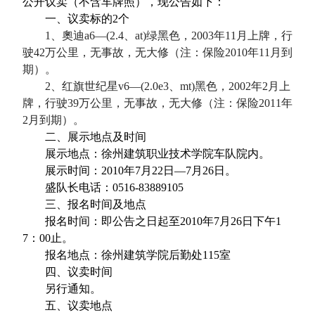
公开议卖（不含车牌照），现公告如下：
一、议卖标的
2
个
1
、奧迪
a6
—
(2.4
、
at)
绿黑色，
2003
年
11
月上牌，行
驶
42
万公里，无事故，无大修（注：保险
2010
年
11
月到
期）。
2
、红旗世纪星
v6
—
(2.0e3
、
mt)
黑色，
2002
年
2
月上
牌，行驶
39
万公里，无事故，无大修（注：保险
2011
年
2
月到期）。
二、展示地点及时间
展示地点：徐州建筑职业技术学院车队院内。
展示时间：
2010
年
7
月
22
日—
7
月
26
日。
盛队长电话：
0516-83889105
三、报名时间及地点
报名时间：即公告之日起至
2010
年
7
月
26
日下午
1
7
：
00
止。
报名地点：徐州建筑学院后勤处
115
室
四、议卖时间
另行通知。
五、议卖地点