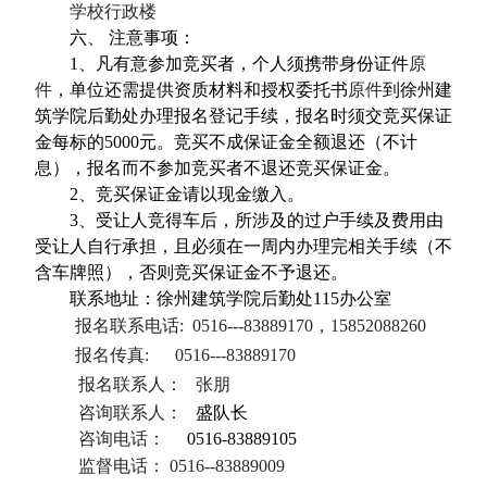
学校行政楼
六、 注意事项：
1
、凡有意参加竞买者，个人须携带身份证件
原
件
，单位还需提供资质材料和授权委托书
原件
到徐州建
筑学院后勤处办理报名登记手续，报名时须交竞买保证
金每标的
5000
元。竞买不成保证金全额退还（不计
息），报名而不参加竞买者不退还竞买保证金。
2
、竞买保证金请以现金缴入。
3
、受让人竞得车后，所涉及的过户手续及费用由
受让人自行承担，且必须在一周内办理完相关手续（不
含车牌照），否则竞买保证金不予退还。
联系地址：徐州建筑学院后勤处
115
办公室
报名联系电话
:
0516---83889170
，
15852088260
报名传真
:
0516---83889170
报名联系人：
张朋
咨询联系人：
盛队长
咨询电话：
0516-83889105
监督电话：
0516--83889009