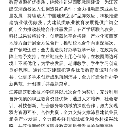
教育资源扩优提质，继续推进湖西职教园建设，为江苏
建院湖西校区入驻创造良好条件；全力推动建筑业高质
量发展，持续放大“中国建筑之乡”品牌效应，积极推进
建筑业做优做强，为建筑类职业教育发展提供广阔空
间；全力推动校地合作共赢发展，在产学研联合攻关、
科技成果转移转化、创新载体平台搭建、产业化项目落
地等方面开展全方位合作，推动校地合作向更深层次、
更广领域迈进；全力营造良好办学就学环境，在政策保
障上给予支持，在后勤服务上用心保障，在校园周边环
境上不断优化，为学校发展、老师教学、学生学习创造
良好氛围。通过江苏建院把更多优质教育资源引向沛
县，让更多学术创新成果落到沛县，全力打造合作办学
新典范、开创携手共赢新篇章。
江苏建筑职业技术学院将以此次合作为契机，充分利用
自身优质的职业教育资源优势，通过人才培养、社会培
训、科技创新、社会服务等领域的深度合作，努力实现
双方资源互补、合作共赢，全力支持支撑沛县建筑业及
相关产业发展，全力服务好县域城镇化和乡村振兴战
略，共筑淮海经济区职业教育高质量发展的创新高地。