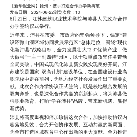
【新华报业网】徐州：携手打造合作办学新典范
发布日期：2024-06-22浏览次数：
10
6月21日，江苏建筑职业技术学院与沛县人民政府合作
办学签约仪式举行。
近年来，沛县在市委、市政府的坚强领导下，锚定“建
设环微山湖区域协同发展示范区”总体定位，围绕“现代
化新沛县”战略目标，全力发展壮大“2 3”优势产业，做
大做强“一主一副四特”园区，以十项重点攻坚任务带动
全局突破，中国式现代化沛县新实践实现良好开局。江
苏建院是国家“双高计划”建设单位，在全国建设行业高
职院校中走在前列，为地方经济社会发展作出了重要贡
献。此次合作办学协议正式签约，既是校地融合发展的
双向奔赴，也是深化合作共赢的崭新起点，将为沛县做
强职业教育、打响“学在沛县”品牌，带来新机遇、赢得
新优势。
沛县将高度重视和倍加珍惜这次合作，加快推动协议内
容落地见效，合力开创协作发展、互动共赢的新局面，
为全市打造区域教育中心作出新的更大贡献。全力推进