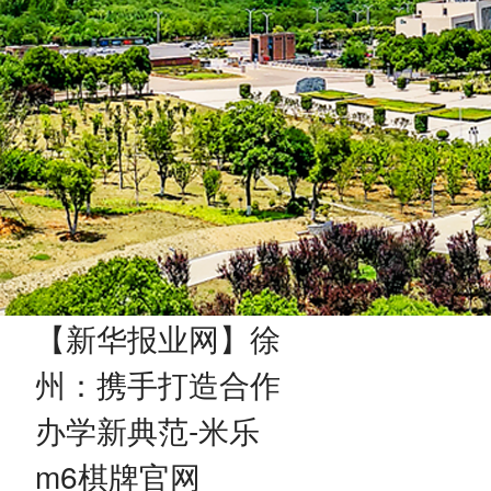
【新华报业网】徐
州：携手打造合作
办学新典范-米乐
m6棋牌官网