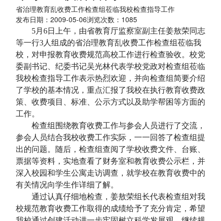
省治理教育乱收费工作检查组莅临我校检查指导工作
发布日期：2009-05-06浏览次数：
1085
5
月
6
日
上午，由省教育厅监察室副主任姜敖荣同志
等一行
3
人组成的省治理教育乱收费工作检查组莅临我
校，对申报教育收费规范高校工作进行检查验收。校党
委副书记、纪委书记吴光林代表学校党政对检查组莅临
我校检查指导工作表示热烈欢迎，并向检查组简要介绍
了学校的基本情况，重点汇报了我校在执行教育收费政
策、收费项目、标准、公示方式以及助学帮困等方面的
工作。
检查组围绕教育收费工作与参会人员进行了交流，
参会人员结合我校收费工作实际，一一回答了检查组提
出的问题。随后，检查组查阅了学校收费文件、台账、
票据等资料，实地查看了财务室和教育收费公示栏，并
深入校园和学生公寓走访调查，就学校在教育收费中的
有关情况向学生作详细了解。
通过认真仔细地检查，姜敖荣组长代表检查组对我
校规范教育收费工作取得的成绩给予了充分肯定，希望
我校通过创建活动进一步牢固树立科学发展观，继续规