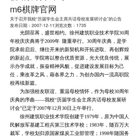
m6棋牌官网
关于召开我校“历届学生会主席共话母校发展研讨会”的公告
发布日期：2007-12-11浏览次数：
1735
光阴荏苒，盛世相约。徐州建筑职业技术学院
30
周
年校庆庆典将于
2009
年
隆重举行。
30
周年庆典，是学
院承前启后、继往开来的新契机和开拓进取、再创辉煌
的新起点。学院将以整合优质资源，光大优良传统，展
示办学成就，振奋精神风貌，促进建设发展目标为己
任，乘改革之风，藉各界之力，为创办国内一流高职院
校再续新篇。
为加强校友联谊、重温母校情怀，作为母校
30
周年
庆典的序曲——我校“历届学生会主席共话母校发展研
讨会”已定于
2007
年
12
月
30
日上午举行。
徐州建筑职业技术学院创建于
1979
年，原为中国人
民解放军基建工程兵第三技术学校；
1983
年，随百万大
裁军，学校划归原国家煤炭工业部管理；
1998
年随国务