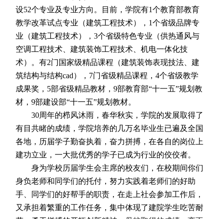
设
52
个专业及专业方向。目前，学院有
1
个教育部教育
教学改革试点专业（建筑工程技术），
1
个省级品牌专
业（建筑工程技术），
3
个省级特色专业（供热通风与
空调工程技术、建筑装饰工程技术、机电一体化技
术）。有
2
门国家级精品课程（建筑装饰表现技法、建
筑结构与结构
cad
），
7
门省级精品课程，
4
个省级教学
成果奖，
5
部省级精品教材，
9
部教育部“十一五”规划教
材，
9
部建设部“十一五”规划教材。
30
周年的栉风沐雨，春华秋实，学院的发展取得了
有目共睹的成绩，学院培养的几万名毕业生已遍及全国
各地，历届学子勤奋执着，奋力拼搏，在各自的岗位上
建功立业，一大批优秀的学子已成为行业的佼佼者。
身为学校历届学生会主席的校友们，在校期间你们
身负老师和同学们的托付，努力实践着老师们的好助
手、同学们的好帮手的职责，在走上社会参加工作后，
又承担着繁重的工作任务，集中体现了建院学生吃苦耐