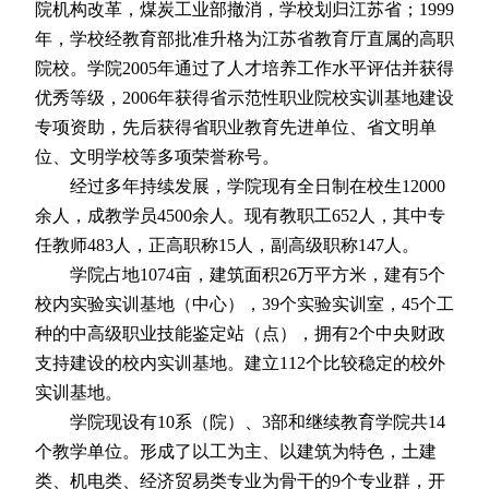
院机构改革，煤炭工业部撤消，学校划归江苏省；
1999
年，学校经教育部批准升格为江苏省教育厅直属的高职
院校。学院
2005
年通过了人才培养工作水平评估并获得
优秀等级，
2006
年获得省示范性职业院校实训基地建设
专项资助，先后获得省职业教育先进单位、省文明单
位、文明学校等多项荣誉称号。
经过多年持续发展，学院现有全日制在校生
12000
余人，成教学员
4500
余人。现有教职工
652
人，其中专
任教师
483
人，正高职称
15
人，副高级职称
147
人。
学院占地
1074
亩，建筑面积
26
万平方米，建有
5
个
校内实验实训基地（中心），
39
个实验实训室，
45
个工
种的中高级职业技能鉴定站（点），拥有
2
个中央财政
支持建设的校内实训基地。建立
112
个比较稳定的校外
实训基地。
学院现设有
10
系（院）、
3
部和继续教育学院共
14
个教学单位。形成了以工为主、以建筑为特色，土建
类、机电类、经济贸易类专业为骨干的
9
个专业群，开