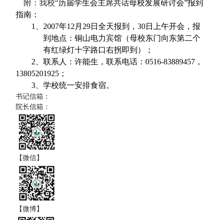
附：我校“
历届学生会主席共话母校发展研讨会”报到
指南：
1
、
2007
年
12
月
29
日
全天报到，
30
日上午开会，报
到地点：铜山电力宾馆（母校东门向东第二个
有红绿灯十字路口右拐即到）；
2
、联系人：许能生，联系电话：
0516-83889457
，
13805201925
；
3
、学校统一安排食宿。
书记信箱：
院长信箱：
【微信】
【微博】