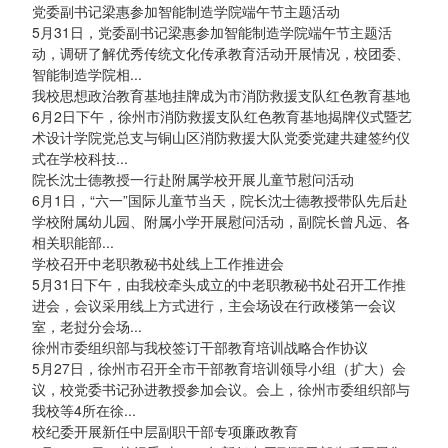
党委副书记梁惠参加智能制造学院端午节主题活动
5月31日，党委副书记梁惠参加智能制造学院端午节主题活
动，调研了解优秀传统文化传承教育活动开展情况，校团委、
智能制造学院相...
我校思想政治教育基地挂牌成为市消防救援支队红色教育基地
6月2日下午，徐州市消防救援支队红色教育基地揭牌仪式暨艺
术设计学院党总支与铜山区消防救援大队党委党建共建签约仪
式在学校科技...
院长沈士德教授一行赴附属学校开展儿童节慰问活动
6月1日，“六一”国际儿童节当天，院长沈士德教授带队先后赴
学校附属幼儿园、附属小学开展慰问活动，副院长曾凡远、各
相关职能部...
学校召开中老职教秘书处线上工作推进会
5月31日下午，由我校牵头成立的中老职教秘书处召开工作推
进会，会议采用线上方式进行，主会场设在行政楼第一会议
室，老挝分会场...
徐州市委组织部与我校签订干部教育培训战略合作协议
5月27日，徐州市召开全市干部教育培训领导小组（扩大）会
议，校党委书记孙进教授参加会议。会上，徐州市委组织部与
我校等4所在徐...
校纪委开展新任中层副职干部专项廉政教育