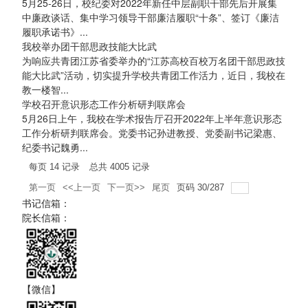
5月25-26日，校纪委对2022年新任中层副职干部先后开展集
中廉政谈话、集中学习领导干部廉洁履职“十条”、签订《廉洁
履职承诺书》...
我校举办团干部思政技能大比武
为响应共青团江苏省委举办的“江苏高校百校万名团干部思政技
能大比武”活动，切实提升学校共青团工作活力，近日，我校在
教一楼智...
学校召开意识形态工作分析研判联席会
5月26日上午，我校在学术报告厅召开2022年上半年意识形态
工作分析研判联席会。党委书记孙进教授、党委副书记梁惠、
纪委书记魏勇...
每页
14
记录
总共
4005
记录
第一页
<<上一页
下一页>>
尾页
页码
30
/
287
书记信箱：
院长信箱：
【微信】