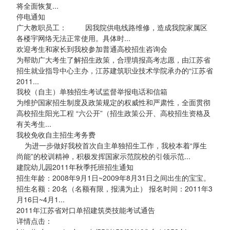
将全面恢复...
停电通知
广大教职员工： 因我院供电线路维修，造成我院家属区
各楼宇网络无法正常使用。具体时...
欢迎考生和家长到我校参加普通高校招生咨询会
为帮助广大考生了解招生政策，合理填报高考志愿，由江苏省
招生就业指导中心主办，江苏建筑职业技术学院承办的“江苏省
2011...
我校（自主）单独招生考试监督举报电话和信箱
为维护国家招生制度及政策规定的权威性和严肃性，全面贯彻
高校招生阳光工程 “六公开”（招生政策公开、高校招生资格及
有关考生...
我校免收自主招生考务费
为进一步做好我校首次自主单独招生工作，我校本着“厚生
尚能”的校训精神，积极发挥国家示范院校的引领示范...
建院幼儿园2011年秋季托班招生通知
招生年龄：2008年9月1日~2009年8月31日之间出生的宝宝。
招生名额：20名（名额有限，报满为止） 报名时间：2011年3
月16日~4月1...
2011年江苏省对口单招建筑类技能考试通告
详情点击：