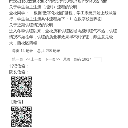
http://zsb.xzcat.edu.cn/s/55/t/153/38/10/info14352.htm
关于学生自主注册（报到）流程的说明
全校同学： 根据“数字化校园”进程，学工系统开始上线试运
行，学生自主注册具体流程如下：1. 在数字校园界面...
关于近期供暖情况的说明
进入冬季供暖以来，全校所有供暖区域均感到暖气不热，供暖
情况不如往年，供暖的质量和效果得不到保证，师生意见较
大，西校区四幢...
每页
14
记录
总共
238
记录
第一页
<<上一页
下一页>>
尾页
页码
10
/
17
书记信箱：
院长信箱：
【微信】