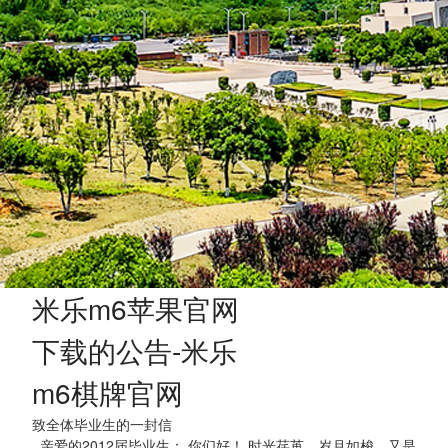
米乐m6苹果官网
下载的公告-米乐
m6棋牌官网
致全体毕业生的一封信
亲爱的2012届毕业生： 你们好！ 时光荏苒，岁月如梭，又是