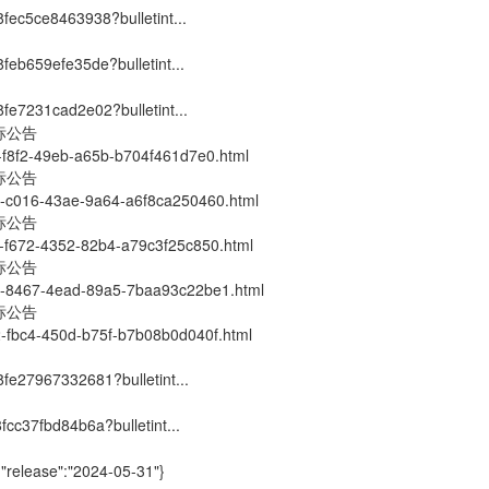
fec5ce8463938?bulletint...
eb659efe35de?bulletint...
fe7231cad2e02?bulletint...
标公告
6-f8f2-49eb-a65b-b704f461d7e0.html
标公告
a-c016-43ae-9a64-a6f8ca250460.html
标公告
6-f672-4352-82b4-a79c3f25c850.html
标公告
96-8467-4ead-89a5-7baa93c22be1.html
标公告
2-fbc4-450d-b75f-b7b08b0d040f.html
fe27967332681?bulletint...
cc37fbd84b6a?bulletint...
{"release":"2024-05-31"}